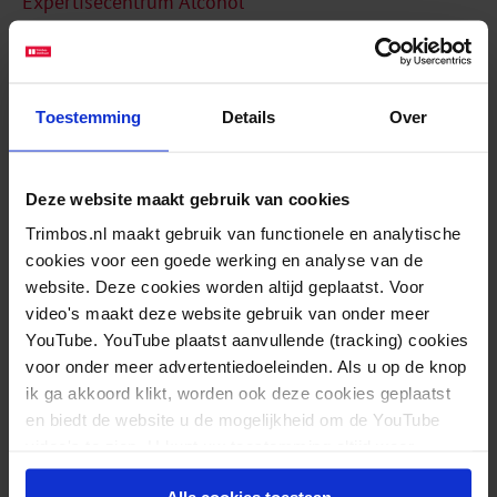
Expertisecentrum Alcohol
Gerelateerde berichten
Toestemming
Details
Over
Alcoholgebruik vergroot het risico op suïcidaal gedrag
Deze website maakt gebruik van cookies
Trimbos.nl maakt gebruik van functionele en analytische
cookies voor een goede werking en analyse van de
website. Deze cookies worden altijd geplaatst. Voor
video's maakt deze website gebruik van onder meer
YouTube. YouTube plaatst aanvullende (tracking) cookies
voor onder meer advertentiedoeleinden. Als u op de knop
ik ga akkoord klikt, worden ook deze cookies geplaatst
en biedt de website u de mogelijkheid om de YouTube
video's te zien. U kunt uw toestemming altijd weer
intrekken.
Alle cookies toestaan