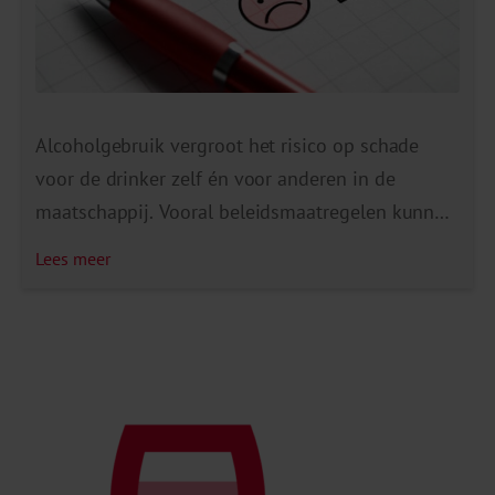
Alcoholgebruik vergroot het risico op schade
voor de drinker zelf én voor anderen in de
maatschappij. Vooral beleidsmaatregelen kunnen
ervoor zorgen dat alcoholgebruik en de daaraan
Lees meer
gerelateerde schade vermindert. Dan gaat het om
het verminderen van de beschikbaarheid van
alcohol, een verbod op alcoholreclame en een
prijsverhoging van alcohol. Het draagvlak voor
beleidsmaatregelen gericht op […]