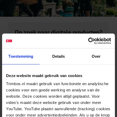
Op zoek naar digitale producten?
Bijvoorbeeld factsheets of rapporten?
Toestemming
Details
Over
bezoek de kennisbank
Deze website maakt gebruik van cookies
Trimbos.nl maakt gebruik van functionele en analytische
Op zoek naar fysieke producten?
cookies voor een goede werking en analyse van de
website. Deze cookies worden altijd geplaatst. Voor
Bijvoorbeeld campagne of cursusmateriaal?
video's maakt deze website gebruik van onder meer
YouTube. YouTube plaatst aanvullende (tracking) cookies
voor onder meer advertentiedoeleinden. Als u op de knop