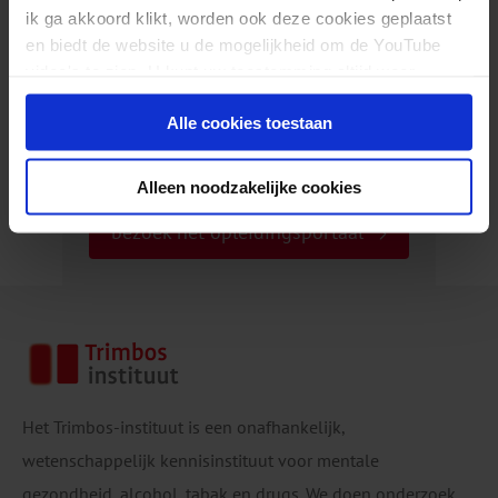
bezoek de webwinkel
ik ga akkoord klikt, worden ook deze cookies geplaatst
en biedt de website u de mogelijkheid om de YouTube
video's te zien. U kunt uw toestemming altijd weer
Op zoek naar een training?
intrekken.
Alle cookies toestaan
of e-learning?
Alleen noodzakelijke cookies
bezoek het opleidingsportaal
Het Trimbos-instituut is een onafhankelijk,
wetenschappelijk kennisinstituut voor mentale
gezondheid, alcohol, tabak en drugs. We doen onderzoek,