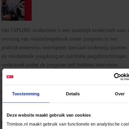
Het EXPLORE-onderzoek is een landelijk onderzoek naar 
omvang van middelengebruik onder jongeren in het
praktijkonderwijs, voortgezet speciaal onderwijs (cluster 
de residentiële jeugdzorg en justitiële jeugdinrichtingen.
onderzoek onder de jongeren zelf hebben interviews
plaatsgevonden met professionals werkzaam in deze sch
instellingen om inzicht te krijgen in de manier waarop zij
omgaan met middelengebruik en de knelpunten en beho
Toestemming
Details
Over
die zij ervaren.
Het doel van het EXPLORE-onderzoek is gegevens te leve
Deze website maakt gebruik van cookies
onderbouwing en ontwikkeling van een effectieve preven
Trimbos.nl maakt gebruik van functionele en analytische coo