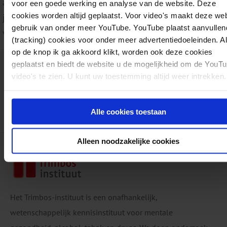
aanpak van (problematisch) middelengebruik onder kwet
voor een goede werking en analyse van de website. Deze
cookies worden altijd geplaatst. Voor video's maakt deze we
jongeren. Meer informatie over het EXPLORE-onderzoek i
gebruik van onder meer YouTube. YouTube plaatst aanvullen
vinden op
www.trimbos.nl/explore
.
(tracking) cookies voor onder meer advertentiedoeleinden. A
op de knop ik ga akkoord klikt, worden ook deze cookies
Download:
Preventie en gebruik van alcohol, tabak, cannabis en andere middelen in de residentiële jeu
geplaatst en biedt de website u de mogelijkheid om de YouT
video's te zien. U kunt uw toestemming altijd weer intrekken.
AF1922
Rapporten
Tabak
06-10-2025
pdf
K. Monshouwer, M. Möhle, M. Rombouts, N. van Gelder, T. Scheffers-van
Schayck
Alle cookies toestaan
40 pagina's
Alleen noodzakelijke cookies
Het Trimbos-instituut is een onafhankelijk,
wetenschappelijk kennisinstituut voor mentale