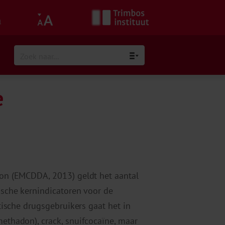
h
e
ion (EMCDDA, 2013) geldt het aantal
ische kernindicatoren voor de
tische drugsgebruikers gaat het in
ethadon), crack, snuifcocaïne, maar