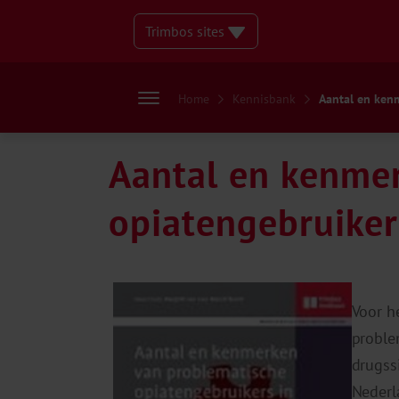
Trimbos sites
Home
Kennisbank
Aantal en kenm
Aantal en kenme
opiatengebruiker
Voor h
proble
drugss
Nederl