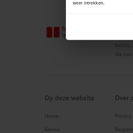
weer intrekken.
Het Tri
gezondh
kennis,
die van
Op deze website
Over 
Home
Privacy
Kennis
Respons