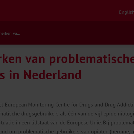
Englis
erken va...
rken van problematisch
s in Nederland
et European Monitoring Centre for Drugs and Drug Addict
matische drugsgebruikers als één van de vijf epidemiolog
ituatie in een lidstaat van de Europese Unie. Bij problema
and om problematische gebruikers van opiaten (heroïne, m