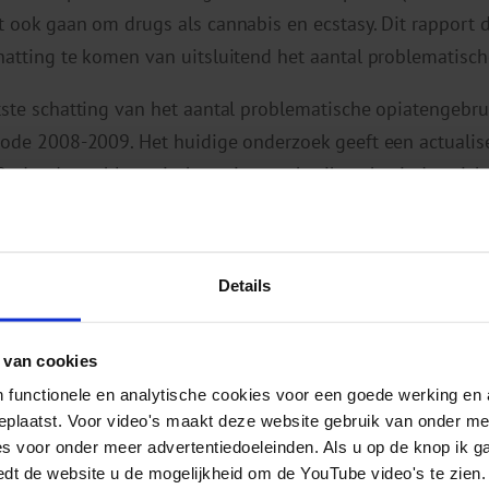
t ook gaan om drugs als cannabis en ecstasy. Dit rapport 
hatting te komen van uitsluitend het aantal problematisch
tste schatting van het aantal problematische opiatengebru
iode 2008-2009. Het huidige onderzoek geeft een actualise
Onder de problematische opiatengebruikers bevinden zich 
e mate problematisch zijn. Een “meer problematische opia
pen maand op minimaal drie dagen in de week heroïne en/
sprake is van criminele activiteiten, een psychiatrisch zi
Details
stijl, of een instabiele woonsituatie. Een opiatengebruiker
als “minder problematisch” gezien.
 van cookies
 functionele en analytische cookies voor een goede werking en 
Aantal en kenmerken van problematische opiatengebruikers in Nederland
geplaatst. Voor video's maakt deze website gebruik van onder m
 Cruts, M. Buster, M. van Laar
36 pagina's
es voor onder meer advertentiedoeleinden. Als u op de knop ik g
edt de website u de mogelijkheid om de YouTube video's te zien.