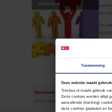
kan he
een sc
De laa
de per
2012. 
minder
afgelo
tevens 
Toestemming
levens
wordt 
Deze website maakt gebruik
Trimbos.nl maakt gebruik van
Download:
Deze cookies worden altijd 
AF1262
Rapporten
Drugs
06-10-2025
pdf
G.
aanvullende (tracking) cooki
deze cookies geplaatst en bi