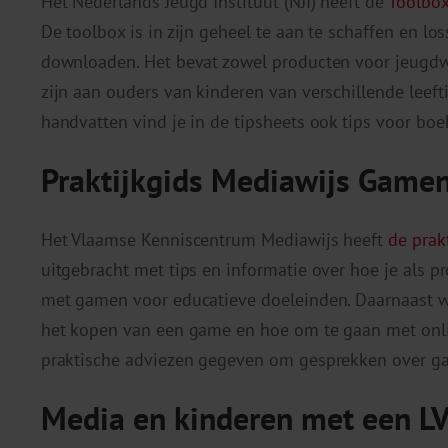
Het Nederlands Jeugd Instituut (NJI) heeft de
Toolbo
De toolbox is in zijn geheel te aan te schaffen en los
downloaden. Het bevat zowel producten voor jeugdw
zijn aan ouders van kinderen van verschillende leeft
handvatten vind je in de tipsheets ook tips voor boe
Praktijkgids Mediawijs Game
Het Vlaamse Kenniscentrum Mediawijs heeft
de prak
uitgebracht met tips en informatie over hoe je als pr
met gamen voor educatieve doeleinden. Daarnaast wo
het kopen van een game en hoe om te gaan met onl
praktische adviezen gegeven om gesprekken over gam
Media en kinderen met een L