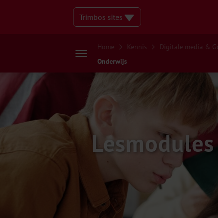
Trimbos sites
Home
Kennis
Digitale media & 
Onderwijs
Lesmodules 