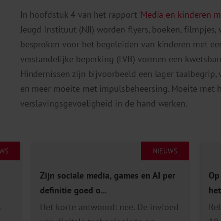
In hoofdstuk 4 van het rapport ‘
Media en kinderen m
Jeugd Instituut (NJI) worden flyers, boeken, filmpjes,
besproken voor het begeleiden van kinderen met een
verstandelijke beperking (LVB) vormen een kwetsbar
Hindernissen zijn bijvoorbeeld een lager taalbegri
en meer moeite met impulsbeheersing. Moeite met 
verslavingsgevoeligheid in de hand werken.
UWS
NIEUWS
Zijn sociale media, games en AI per
Op 
definitie goed o...
het
s
Het korte antwoord: nee. De invloed
Rel