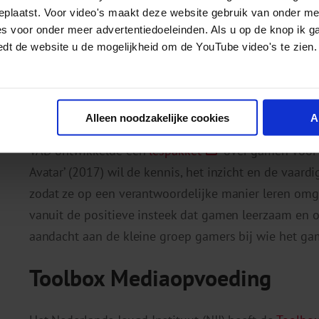
andere Drugsproblemen (VAD). Vanuit een positieve i
geplaatst. Voor video's maakt deze website gebruik van onder m
eigen gamegedrag en dat van hun leeftijdsgenoten.
es voor onder meer advertentiedoeleinden. Als u op de knop ik g
verantwoorde manier te gamen, hen aan het denken ze
edt de website u de mogelijkheid om de YouTube video's te zien.
mogelijke alternatieve activiteiten en hobby’s.
Lespakket Vlucht naar Avatar
Alleen noodzakelijke cookies
A
VAD ontwikkelde een
lespakket
over gamen voor b
Avatar’ (2017) wil de kennis, het inzicht en de vaard
zodat ze op een verantwoordelijke manier leren omg
vanuit de positieve insteek dat gamen leerzaam en 
aandacht aan de kleine groep gamers bij wie het g
Toolbox Mediaopvoeding