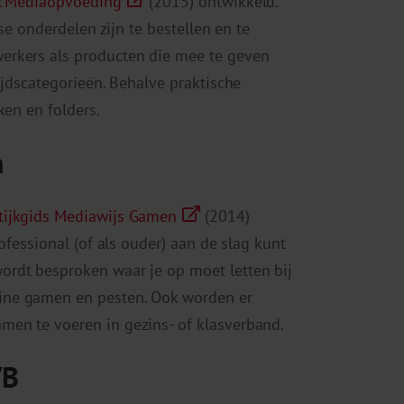
x Mediaopvoeding
(2015) ontwikkeld.
se onderdelen zijn te bestellen en te
erkers als producten die mee te geven
ijdscategorieën. Behalve praktische
ken en folders.
n
tijkgids Mediawijs Gamen
(2014)
ofessional (of als ouder) aan de slag kunt
rdt besproken waar je op moet letten bij
ine gamen en pesten. Ook worden er
en te voeren in gezins- of klasverband.
VB