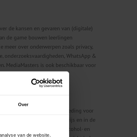
er de kansen en gevaren van (digitale)
 van de game bouwen leerlingen
je meer over onderwerpen zoals privacy,
ame, onderzoeksvaardigheden, WhatsApp &
en. MediaMasters is ook beschikbaar voor
Over
woord gamen en vrijetijdsbesteding voor
den in het voortgezet onderwijs en in de
 Belgische Vereniging voor Alcohol- en
analyse van de website.