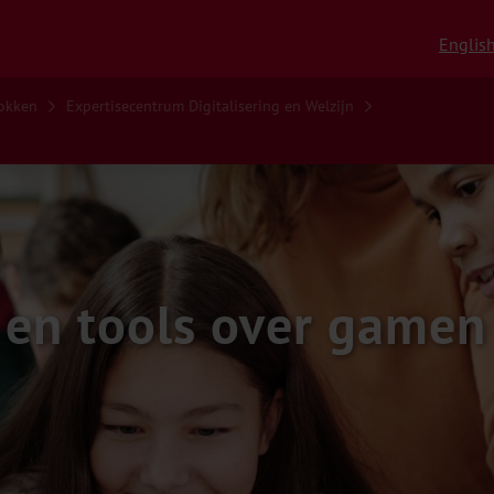
Englis
Gokken
Expertisecentrum Digitalisering en Welzijn
en tools over gamen