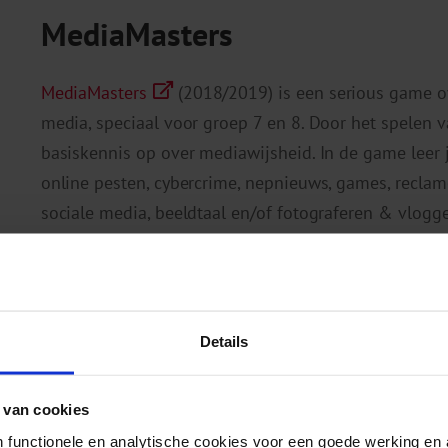
MediaMasters
MediaMasters
(2018/2019) is een serious game ov
media, speciaal voor groep 7 en 8. Door het spelen
basiskennis op over mediawijsheid. In de game leer 
online pesten, cybercrime, nepnieuws, games, recl
sociale media, beeldtaal en/of fotograferen & vlogg
het speciaal onderwijs.
Lespakket PLAY
Details
PLAY
(2017) is een educatief pakket over verant
jongeren tussen 12 en 14 jaar. PLAY kan ingezet wor
 van cookies
jeughulpverlening. Het pakket is ontwikkeld door de
 functionele en analytische cookies voor een goede werking en 