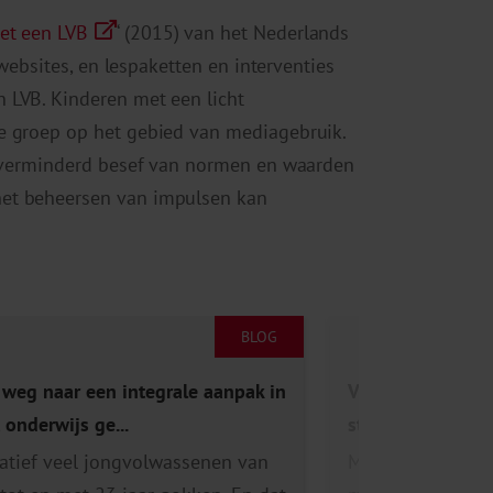
et een LVB
‘ (2015) van het Nederlands
 websites, en lespaketten en interventies
 LVB. Kinderen met een licht
e groep op het gebied van mediagebruik.
p, verminderd besef van normen en waarden
het beheersen van impulsen kan
BLOG
weg naar een integrale aanpak in
Van veel schermg
 onderwijs ge...
stalking. Deze vra
atief veel jongvolwassenen van
Met welke vragen