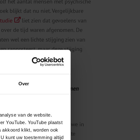
golf het aantal mensen met psychische
ek blijkt dat nu niet. Vergelijkbare
studie
liet zien dat gevoelens van
 over de tijd waren afgenomen. De
aten wel een lichte stijging zien van
en rapporteert, maar deze stijging
 aan het begin van de crisis.
sychische stoornis te
Over
an doorgaans wordt aangenomen
analyse van de website.
eer YouTube. YouTube plaatst
l is nog onbekend. Zo hebben we in
a akkoord klikt, worden ook
en nemen om een goed beeld te
 U kunt uw toestemming altijd