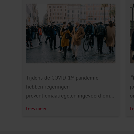
Tijdens de COVID-19-pandemie
“
hebben regeringen
j
preventiemaatregelen ingevoerd om
o
de overdracht van corona te beperken.
S
Lees meer
L
Maatregelen die de overbelasting van
J
de gezondheidszorg en vermijdbare
U
sterfgevallen moesten helpen
s