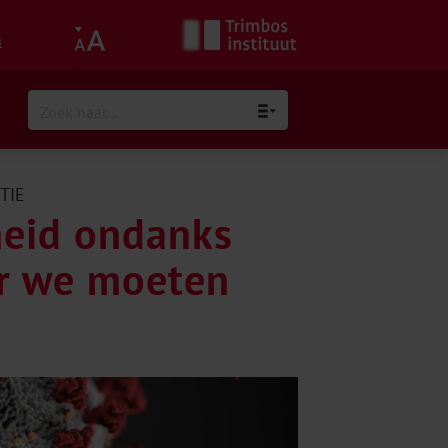
h
TIE
heid ondanks
ar we moeten