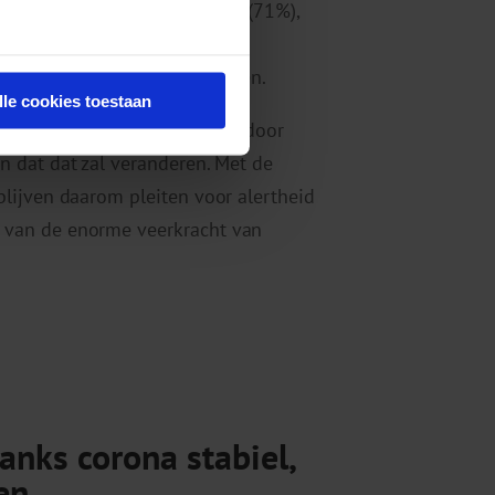
het merendeel van de mensen (71%),
snog behoefte hebben aan
of andere psychische problemen.
lle cookies toestaan
een groot deel van de mensen door
 dat dat zal veranderen. Met de
lijven daarom pleiten voor alertheid
van de enorme veerkracht van
nks corona stabiel,
en