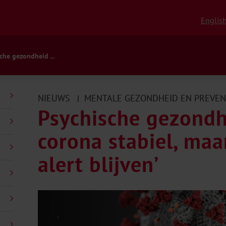
Englis
che gezondheid ...
NIEUWS
MENTALE GEZONDHEID EN PREVEN
|
Psychische gezond
corona stabiel, ma
alert blijven’