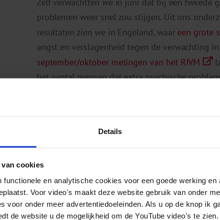
Zelf verwachtten we in juni dat bij een tweede 
problemen weer snel zou stijgen. Uit ons onderzo
resultaten zien we in Engeland, waar
een grote 
angst en verslagenheid tegen de verwachting in
september/oktober metingen van het RIVM
l
het aantal mensen dat extra psychische problem
is niet vergelijkbaar met wat we korte tijd zagen
Lang niet iedereen lijkt door corona een p
Details
ontwikkelen; mensen zijn weerbaarder d
Alert blijven
 van cookies
 functionele en analytische cookies voor een goede werking en 
geplaatst. Voor video's maakt deze website gebruik van onder m
Toch is ons advies om waakzaam te blijven. Vee
es voor onder meer advertentiedoeleinden. Als u op de knop ik g
ons onderzoek niet genoeg jongeren mee kunn
edt de website u de mogelijkheid om de YouTube video's te zien.