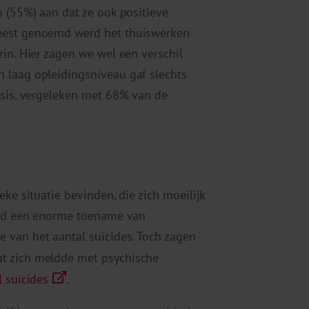
n (55%) aan dat ze ook positieve
meest genoemd werd het thuiswerken
zin. Hier zagen we wel een verschil
 laag opleidingsniveau gaf slechts
isis, vergeleken met 68% van de
eke situatie bevinden, die zich moeilijk
werd een enorme toename van
van het aantal suïcides. Toch zagen
t zich meldde met psychische
 suïcides
.