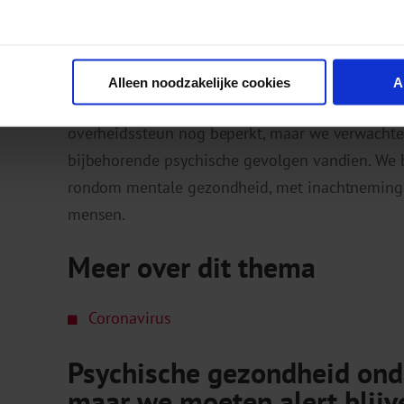
krijgen hoe het met hen gaat. Ook zien we dat 
zelfs als ze psychisch stabiel zijn gebleven, al
ondersteuning op het gebied van stress, slaap 
Alleen noodzakelijke cookies
A
De financiële gevolgen van de crisis zijn voor 
overheidssteun nog beperkt, maar we verwachten
bijbehorende psychische gevolgen vandien. We b
rondom mentale gezondheid, met inachtneming 
mensen.
Meer over dit thema
Coronavirus
Psychische gezondheid onda
maar we moeten alert blijv