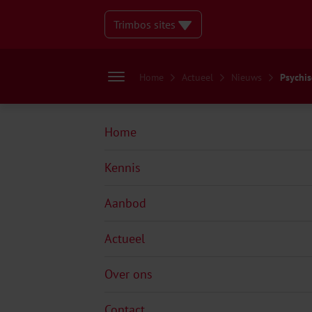
Trimbos sites
Home
Actueel
Nieuws
Psychis
Home
Kennis
Aanbod
Actueel
Over ons
Contact