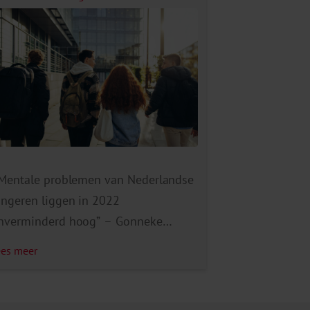
Mentale problemen van Nederlandse
ongeren liggen in 2022
nverminderd hoog” – Gonneke
tevens, projectleider en hoogleraar
ees meer
ongerenwelzijn aan de Universiteit
trecht Stevens en haar collega’s
chrijven in het rapport Jong na